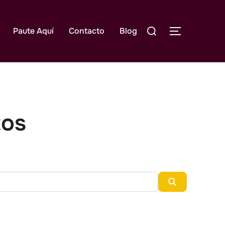
Buscar:
Paute Aquí
Contacto
Blog
ALTERNAR
tos
Ubicado en
Buscar