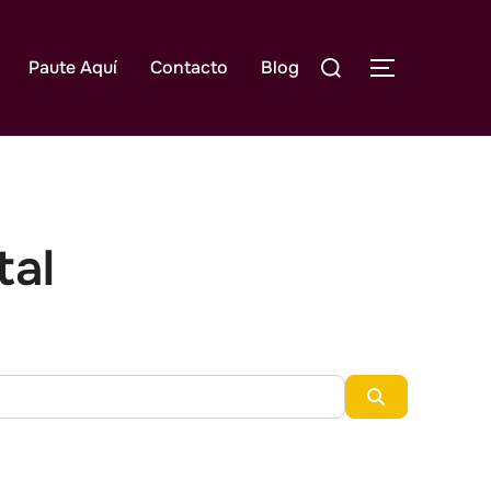
Buscar:
Paute Aquí
Contacto
Blog
ALTERNAR
tal
Ubicado en
Buscar