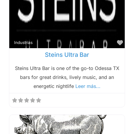
Fav
Industrias
Steins Ultra Bar
Steins Ultra Bar is one of the go-to Odessa TX
bars for great drinks, lively music, and an
energetic nightlife
Leer más...