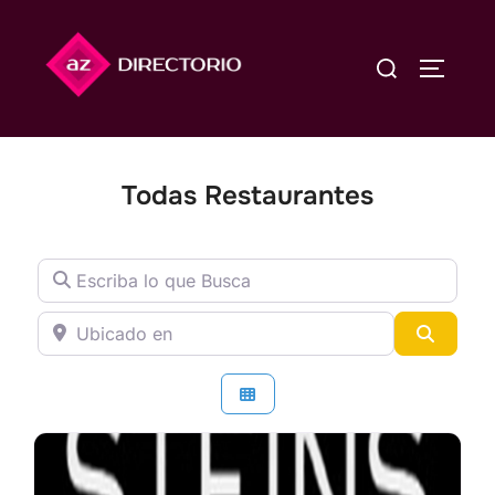
Saltar
al
Buscar:
ALTERN
contenido
Todas Restaurantes
Escriba lo que Busca
Ubicado en
Busca