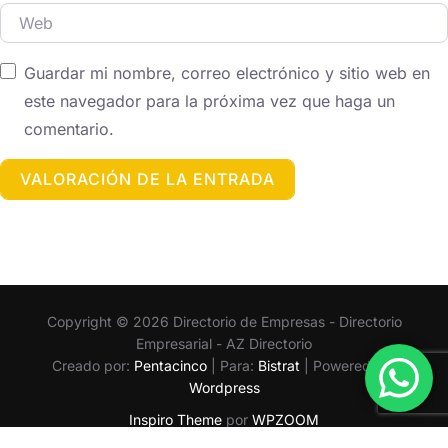
Web
Guardar mi nombre, correo electrónico y sitio web en
este navegador para la próxima vez que haga un
comentario.
Copyright © 2026 Directorio de Empresas - Directorio
Empresarial - AZ Directorio
Creado por:
Pentacinco
| Para:
Bistrat
| Powered By:
Wordpress
Inspiro Theme
por
WPZOOM