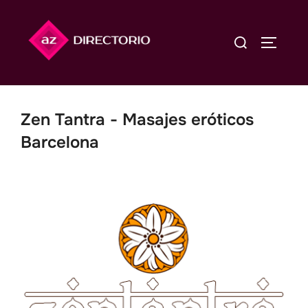
Saltar
al
Buscar:
ALTERN
contenido
Zen Tantra - Masajes eróticos
Barcelona
Anterior
Siguien